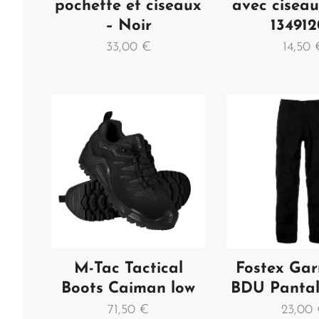
pochette et ciseaux
avec ciseau
– Noir
13491
33,00
€
14,50
M-Tac Tactical
Fostex Ga
Boots Caiman low
BDU Pantal
71,50
€
23,00