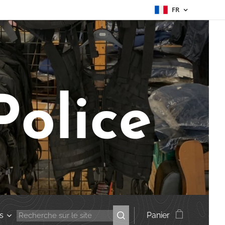
FR
Police
s
Panier