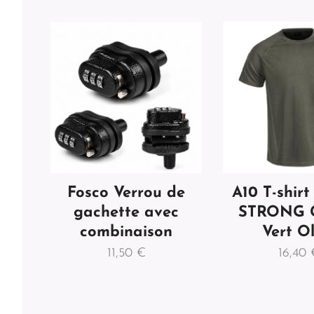
Fosco Verrou de
A10 T-shirt
gachette avec
STRONG 
combinaison
Vert Ol
11,50
€
16,40