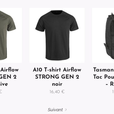
 Airflow
A10 T-shirt Airflow
Tasmani
GEN 2
STRONG GEN 2
Tac Pou
ive
noir
– R
€
16,40
€
Suivant