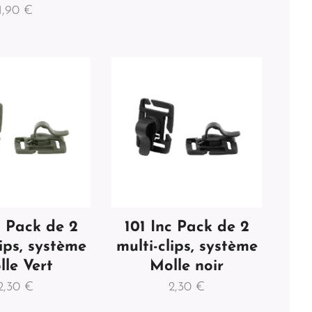
1,90
€
c Pack de 2
101 Inc Pack de 2
lips, système
multi-clips, système
lle Vert
Molle noir
2,30
€
2,30
€