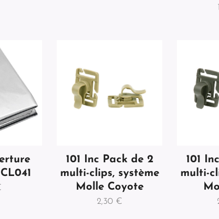
erture
101 Inc Pack de 2
101 In
 CL041
multi-clips, système
multi-c
Molle Coyote
Mo
€
2,30
€