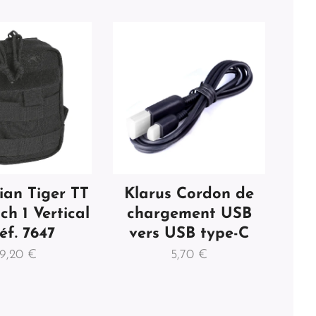
an Tiger TT
Klarus Cordon de
ch 1 Vertical
chargement USB
éf. 7647
vers USB type-C
19,20
€
5,70
€