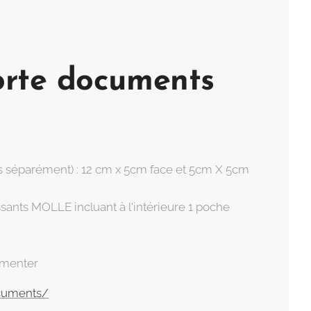
rte documents
s séparément) : 12 cm x 5cm face et 5cm X 5cm
ssants MOLLE incluant à l'intérieure 1 poche
timenter
ocuments/