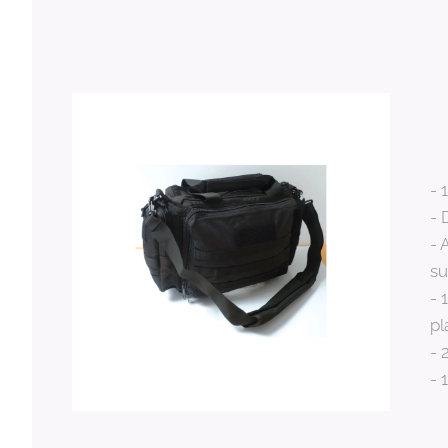
- 
- 
- 
su
- 
pl
- 
- 
