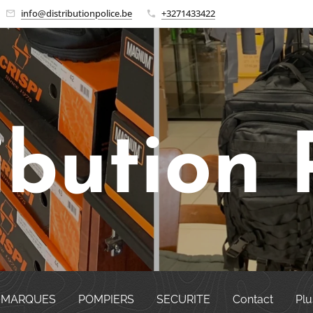
info@distributionpolice.be
+3271433422
ibution 
MARQUES
POMPIERS
SECURITE
Contact
Plu