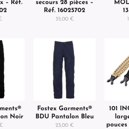
x – Réf.
secours 28 pièces –
MOLL
202
Réf. 16025702
1
€
35,00
€
rments®
Fostex Garments®
101 IN
on Noir
BDU Pantalon Bleu
larg
pouces 
€
23,00
€