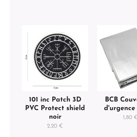
101 inc Patch 3D
BCB Couv
PVC Protect shield
d'urgence
noir
1,80
2,20
€