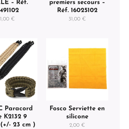
E – Réf.
premiers secours –
3491102
Réf. 16025102
11,00
€
31,00
€
C Paracord
Fosco Serviette en
e K2132 9
silicone
(+/- 23 cm )
2,00
€