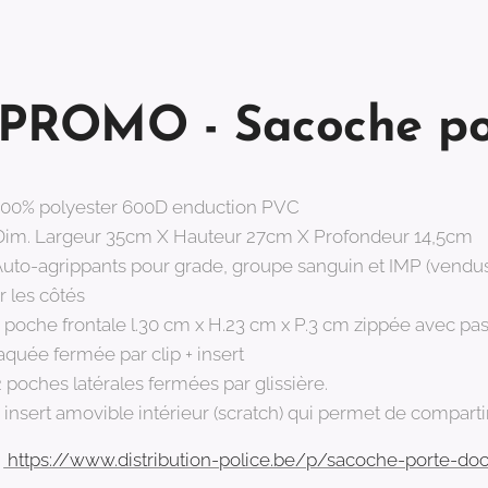
PROMO - Sacoche po
100% polyester 600D enduction PVC
Dim. Largeur 35cm X Hauteur 27cm X Profondeur 14,5cm
Auto-agrippants pour grade, groupe sanguin et IMP (vendu
r les côtés
1 poche frontale l.30 cm x H.23 cm x P.3 cm zippée avec pa
aquée fermée par clip + insert
2 poches latérales fermées par glissière.
1 insert amovible intérieur (scratch) qui permet de compar

https://www.distribution-police.be/p/sacoche-porte-d