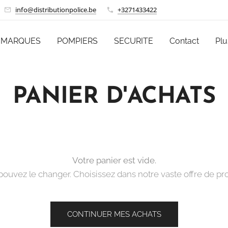
info@distributionpolice.be
+3271433422
MARQUES
POMPIERS
SECURITE
Contact
Plu
PANIER D'ACHATS
Votre panier est vide.
ouvez le changer. Choisissez dans notre vaste offre de pro
CONTINUER MES ACHATS