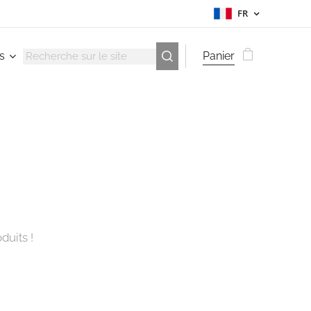
FR
s
Panier
duits !