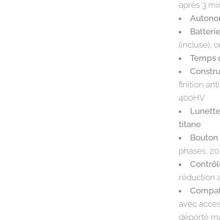
après 3 mi
Autono
Batteri
(incluse),
Temps 
Constru
finition an
400HV
Lunette
titane
Bouton 
phases, 20
Contrôl
réduction 
Compati
avec acces
déporté ma