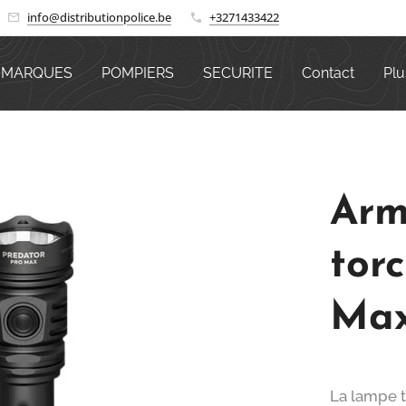
info@distributionpolice.be
+3271433422
MARQUES
POMPIERS
SECURITE
Contact
Plu
Arm
tor
Max
La lampe 