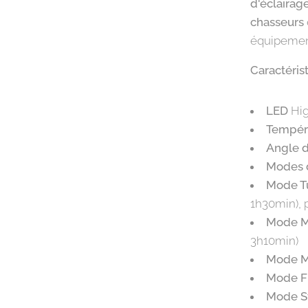
d'éclairag
chasseurs
équipeme
Caractérist
LED
Hig
Tempéra
Angle d
Modes d
Mode T
1h30min), 
Mode M
3h10min)
Mode M
Mode Fi
Mode S