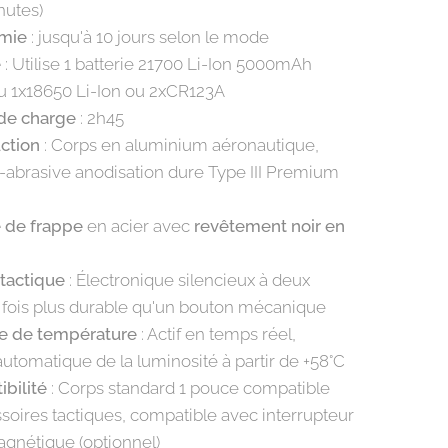
nutes)
mie
: jusqu'à 10 jours selon le mode
e
: Utilise 1 batterie 21700 Li-Ion 5000mAh
 ou 1x18650 Li-Ion ou 2xCR123A
de charge
: 2h45
ction
: Corps en aluminium aéronautique,
ti-abrasive anodisation dure Type III Premium
 de frappe
en acier avec
revêtement noir en
tactique
: Électronique silencieux à deux
 fois plus durable qu'un bouton mécanique
e de température
: Actif en temps réel,
automatique de la luminosité à partir de +58°C
bilité
: Corps standard 1 pouce compatible
soires tactiques, compatible avec interrupteur
gnétique (optionnel)