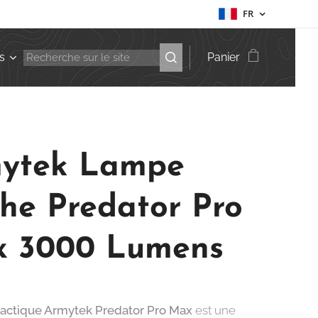
FR
s
Panier
ytek Lampe
che Predator Pro
 3000 Lumens
tactique Armytek Predator Pro Max
est une