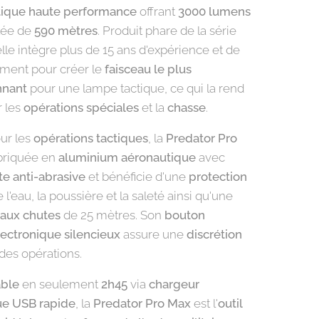
tique haute performance
offrant
3000 lumens
tée de
590 mètres
. Produit phare de la série
elle intègre plus de 15 ans d'expérience et de
ment pour créer le
faisceau le plus
nnant
pour une lampe tactique, ce qui la rend
r les
opérations spéciales
et la
chasse
.
ur les
opérations tactiques
, la
Predator Pro
briquée en
aluminium aéronautique
avec
te anti-abrasive
et bénéficie d'une
protection
 l'eau, la poussière et la saleté ainsi qu'une
 aux chutes
de 25 mètres. Son
bouton
lectronique silencieux
assure une
discrétion
 des opérations.
ble
en seulement
2h45
via
chargeur
e USB rapide
, la
Predator Pro Max
est l'
outil