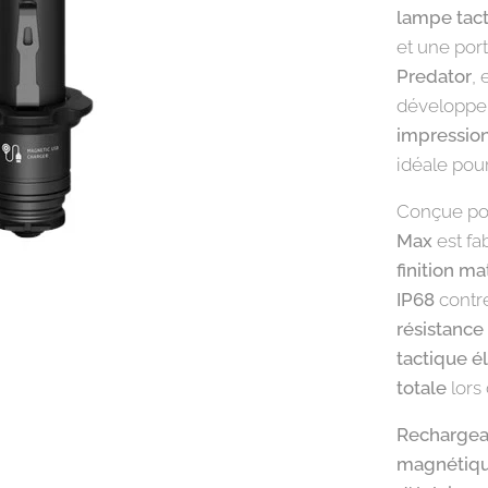
lampe tac
et une por
Predator
, 
développe
impressio
idéale pou
Conçue po
Max
est fa
finition ma
IP68
contre
résistance
tactique é
totale
lors
Rechargea
magnétiqu