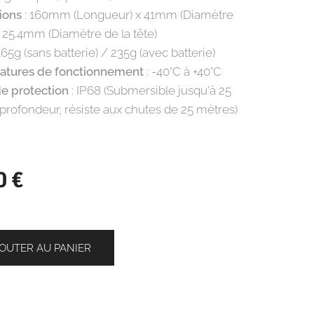
ions
: 160mm (Longueur) x 41mm (Diamètre
x 25.4mm (Diamètre de la tête)
165g (sans batterie) / 235g (avec batterie)
atures de fonctionnement
: -40°C à +40°C
de protection
: IP68 (Submersible jusqu'à 25
profondeur, résiste aux chutes de 25 mètres)
0
€
OUTER AU PANIER