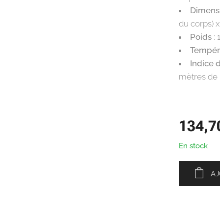
Dimens
du corps) 
Poids
: 
Tempér
Indice 
mètres de 
134,7
En stock
AJ