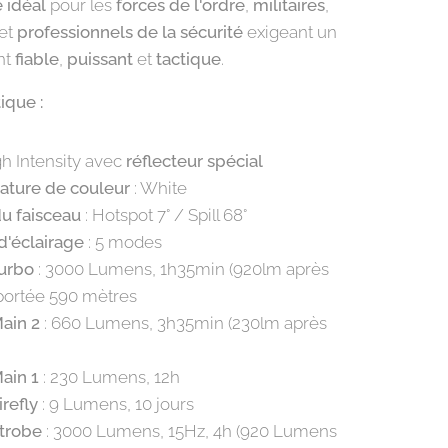
e idéal
pour les
forces de l'ordre
,
militaires
,
et
professionnels de la sécurité
exigeant un
nt
fiable
,
puissant
et
tactique
.
ique :
h Intensity avec
réflecteur spécial
ture de couleur
: White
u faisceau
: Hotspot 7° / Spill 68°
'éclairage
: 5 modes
urbo
: 3000 Lumens, 1h35min (920lm après
portée 590 mètres
ain 2
: 660 Lumens, 3h35min (230lm après
ain 1
: 230 Lumens, 12h
refly
: 9 Lumens, 10 jours
trobe
: 3000 Lumens, 15Hz, 4h (920 Lumens