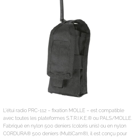
L'étui radio PRC-112 – fixation MOLLE – est compatible
avec toutes les plateformes S.T.R.I.K.E.® ou PALS/MOLLE.
Fabriqué en nylon 500 deniers (coloris unis) ou en nylon
CORDURA® 500 deniers (MultiCam®), il est conçu pour