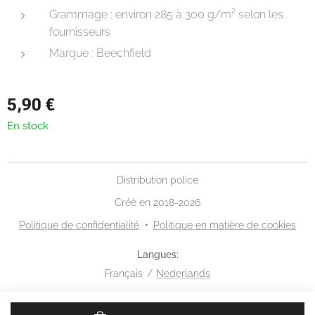
Grammage : environ 285 à 300 g/m² selon les
fournisseurs
Marque : Beechfield
5,90
€
En stock
Distribution police
Créé en 2018-2026
Politique de confidentialité
Politique en matière de cookies
Langues
Français
Nederlands