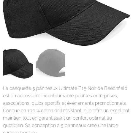
La casquette 5 panneaux Ultimate B15 Noir de Beechfield
est un accessoire incontournable pour les entreprises,
associations, clubs sportifs et événements promotionnels.
Conçue en 100 % coton drill résistant, elle offre un excellent
maintien tout en garantissant un confort optimal au
quotidien. Sa conception à 5 panneaux crée une large
surface frontale.