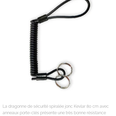
La dragonne de sécurité spiralée jonc Kevlar 80 cm avec
anneaux porte-clés présente une très bonne résistance