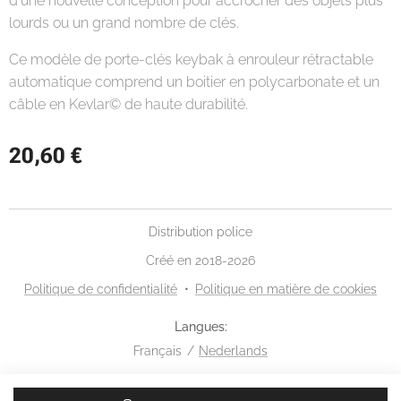
d'une nouvelle conception pour accrocher des objets plus
lourds ou un grand nombre de clés.
Ce modèle de porte-clés keybak à enrouleur rétractable
automatique comprend un boitier en polycarbonate et un
câble en Kevlar© de haute durabilité.
20,60
€
Distribution police
Créé en 2018-2026
Politique de confidentialité
Politique en matière de cookies
Langues
Français
Nederlands