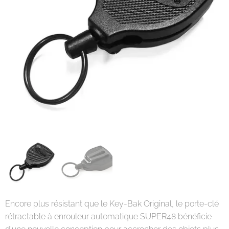
Encore plus résistant que le Key-Bak Original, le porte-clé
rétractable à enrouleur automatique SUPER48 bénéficie