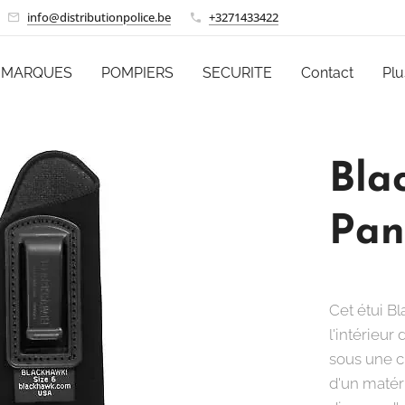
info@distributionpolice.be
+3271433422
MARQUES
POMPIERS
SECURITE
Contact
Plu
Bla
Pan
Cet étui B
l'intérieur
sous une ch
d'un matéri