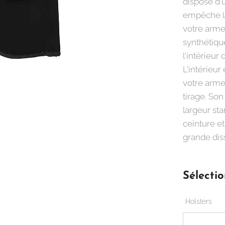
dispose d'
empêche la
votre arme
synthétique
l'intérieur
L'intérieur
votre arme
tirage. Son
largeur sta
ceinture et
grande dis
Sélectio
Holsters