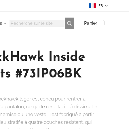
FR
s
Panier
ckHawk Inside
ts #73IP06BK
lackhawk léger est conçu pour rentrer à
 du pantalon, ce qui le rend facile à dissimuler
emise ou une veste. Il est fabriqué à partir
au stratifié à quatre couches résistant, qui