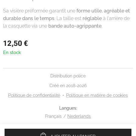
Sa visière préformée garantit une
forme utile, agréable et
durable dans le temps
. La taille est
réglable
à l'arrière de
la casquette via une
bande auto-agrippante.
12,50
€
En stock
Distribution police
Créé en 2018-2026
Politique de confidentialité
Politique en matière de cookies
Langues
Français
Nederlands