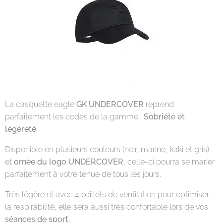
La casquette eagle
GK UNDERCOVER
reprend
parfaitement les codes de la gamme :
Sobriété et
légèreté.
Disponible en plusieurs couleurs (noir, marine, kaki et gris)
et
ornée du logo UNDERCOVER
, celle-ci pourra se marier
parfaitement à votre tenue de tous les jours.
Très légère et avec 4 œillets de ventilation pour optimiser
la respirabilité, elle sera aussi très confortable lors de vos
séances de sport.