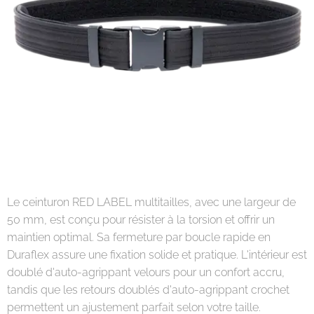
Le ceinturon RED LABEL multitailles, avec une largeur de
50 mm, est conçu pour résister à la torsion et offrir un
maintien optimal. Sa fermeture par boucle rapide en
Duraflex assure une fixation solide et pratique. L'intérieur est
doublé d'auto-agrippant velours pour un confort accru,
tandis que les retours doublés d'auto-agrippant crochet
permettent un ajustement parfait selon votre taille.