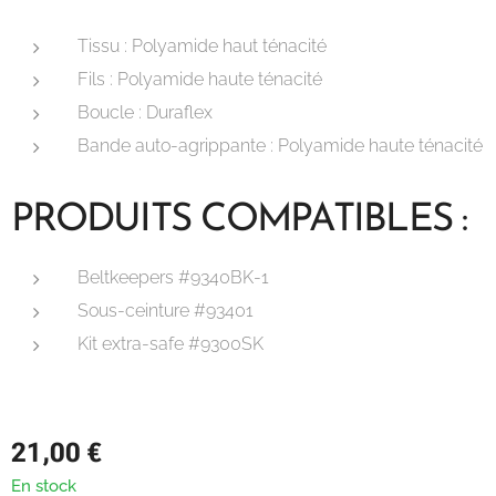
Tissu : Polyamide haut ténacité
Fils : Polyamide haute ténacité
Boucle : Duraflex
Bande auto-agrippante : Polyamide haute ténacité
PRODUITS COMPATIBLES :
Beltkeepers #9340BK-1
Sous-ceinture #93401
Kit extra-safe #9300SK
21,00
€
En stock