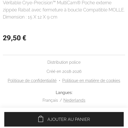
Véritable Crye-Precision™ MultiCam® Poche externe
zippée Rabat avec fermeture à boucle Compatible MOLLE.
Dimension : 15 X 12 X 9 cm
29,50
€
Distribution police
Créé en 2018-2026
Politique de confidentialité
Politique en matière de cookies
Langues
Français
Nederlands
AJOUTER AU PANIER