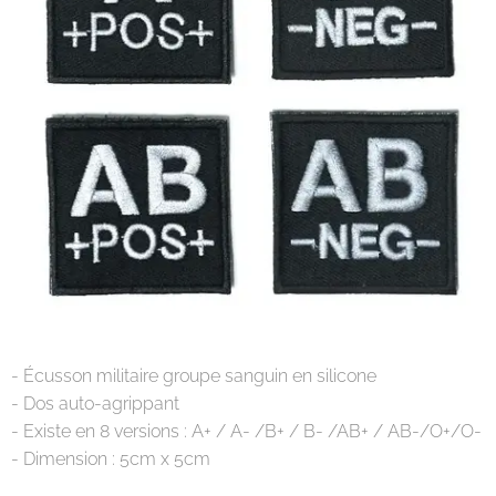
- Écusson militaire groupe sanguin en silicone
- Dos auto-agrippant
- Existe en 8 versions : A+ / A- /B+ / B- /AB+ / AB-/O+/O-
- Dimension : 5cm x 5cm