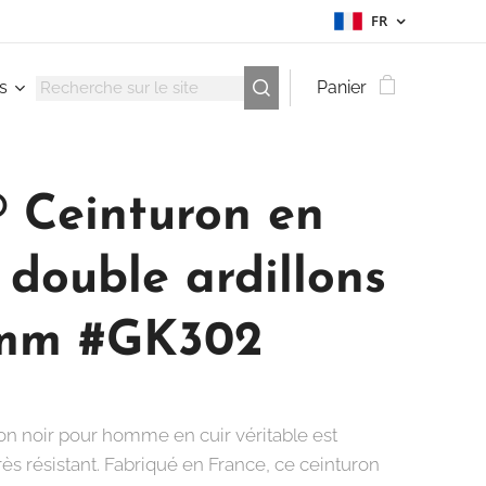
FR
s
Panier
 Ceinturon en
 double ardillons
mm #GK302
on noir pour homme en cuir véritable est
très résistant. Fabriqué en France, ce ceinturon