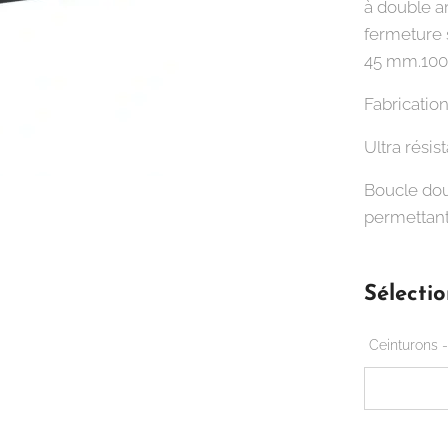
à double a
fermeture 
45 mm.100%
Fabrication
Ultra résist
Boucle dou
permettant
Sélectio
Ceinturons -