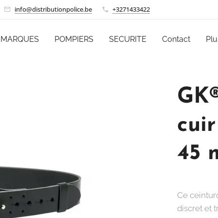
info@distributionpolice.be
+3271433422
MARQUES
POMPIERS
SECURITE
Contact
Plu
GK®
cuir
45 
Ce ceintur
discret et 