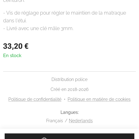
ceinturon.
- Vis de réglage pour régler le maintien de la matraque
dans l'étui.
- Livré avec une clé mâle 3mm.
33,20
€
En stock
Distribution police
Créé en 2018-2026
Politique de confidentialité
Politique en matière de cookies
Langues
Français
Nederlands