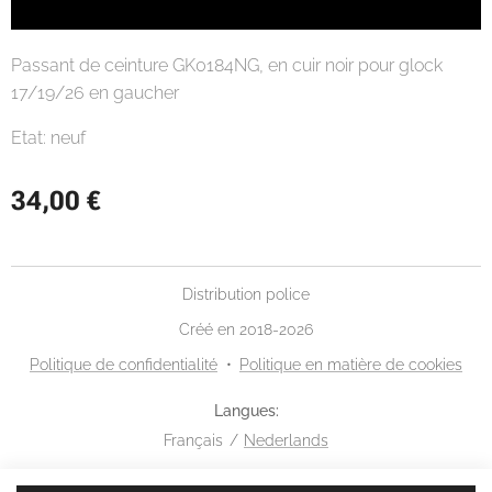
Passant de ceinture GK0184NG, en cuir noir pour glock
17/19/26 en gaucher
Etat: neuf
34,00
€
Distribution police
Créé en 2018-2026
Politique de confidentialité
Politique en matière de cookies
Langues
Français
Nederlands