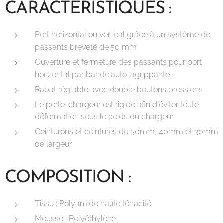
CARACTÉRISTIQUES :
Port horizontal ou vertical grâce à un système de
passants breveté de 50 mm
Ouverture et fermeture des passants pour port
horizontal par bande auto-agrippante
Rabat réglable avec double boutons pressions
Le porte-chargeur est rigide afin d'éviter toute
déformation sous le poids du chargeur
Ceinturons et ceintures de 50mm, 40mm et 30mm
de largeur
COMPOSITION :
Tissu : Polyamide haute ténacité
Mousse : Polyéthylène