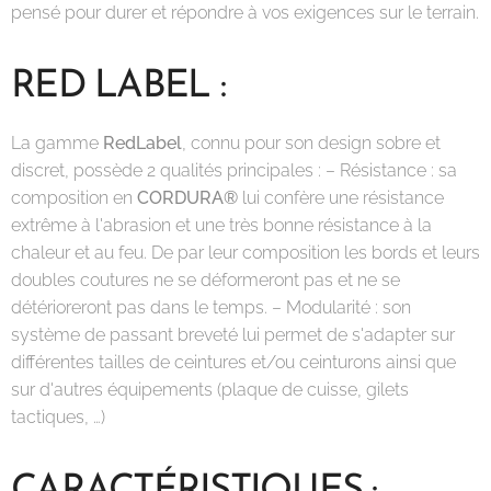
pensé pour durer et répondre à vos exigences sur le terrain.
RED LABEL :
La gamme
RedLabel
, connu pour son design sobre et
discret, possède 2 qualités principales : – Résistance : sa
composition en
CORDURA®
lui confère une résistance
extrême à l'abrasion et une très bonne résistance à la
chaleur et au feu. De par leur composition les bords et leurs
doubles coutures ne se déformeront pas et ne se
détérioreront pas dans le temps. – Modularité : son
système de passant breveté lui permet de s'adapter sur
différentes tailles de ceintures et/ou ceinturons ainsi que
sur d'autres équipements (plaque de cuisse, gilets
tactiques, …)