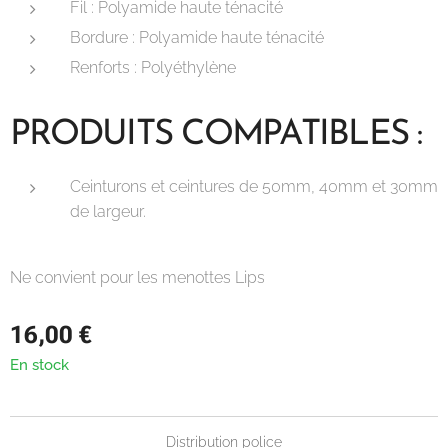
Fil : Polyamide haute ténacité
Bordure : Polyamide haute ténacité
Renforts : Polyéthylène
PRODUITS COMPATIBLES :
Ceinturons et ceintures de 50mm, 40mm et 30mm
de largeur.
Ne convient pour les menottes Lips
16,00
€
En stock
Distribution police