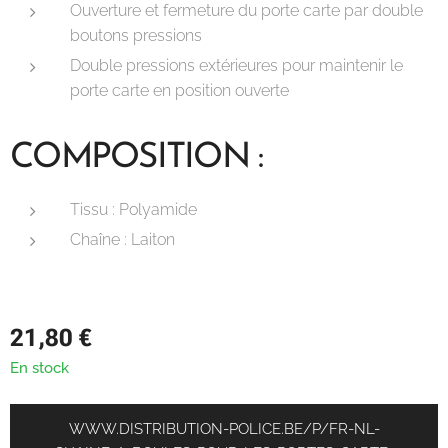
Ouverture et fermeture du porte carte par double
boutons pressions
Double pressions extérieures pour maintenir le
porte carte en position ouverte
COMPOSITION :
Tissu : Polyamide
Chaîne : Laiton
21,80
€
En stock
WWW.DISTRIBUTION-POLICE.BE/P/FR-NL-