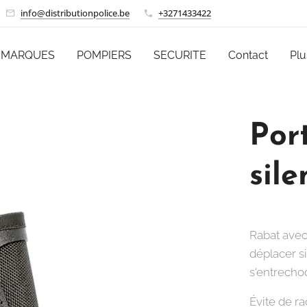
info@distributionpolice.be
+3271433422
MARQUES
POMPIERS
SECURITE
Contact
Plu
Port
sil
Rabat avec
déplacer s
s'entrecho
Évite de ra