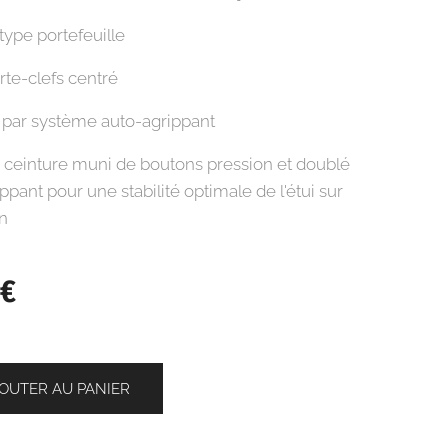
type portefeuille
te-clefs centré
par système auto-agrippant
 ceinture muni de boutons pression et doublé
ppant pour une stabilité optimale de l'étui sur
on
€
OUTER AU PANIER