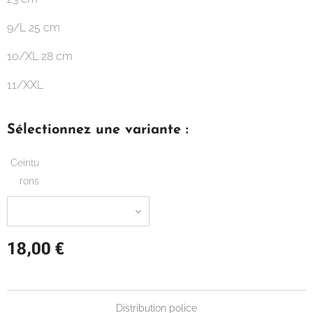
9/L 25 cm
10/XL 28 cm
11/XXL
Sélectionnez une variante :
Ceintu
rons
18,00
€
Distribution police