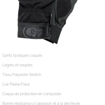
Gants tactiques coqués
Légers et souples
Tissu Polyester Stretch
Cuir Pleine Fleur
Coque de protection en composite
Bonne résistance à l'abrasion et à la déchirure