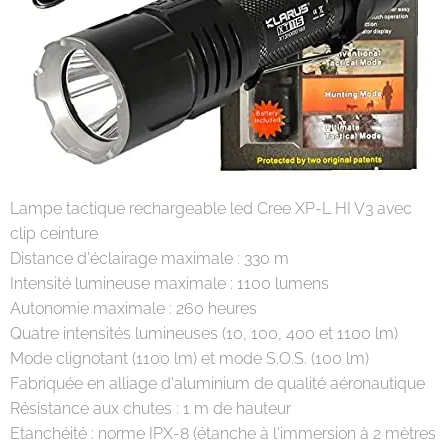
Lampe tactique rechargeable led Cree XP-L HI V3 avec
clip ceinture
Distance d'éclairage maximale : 330 m
Intensité lumineuse maximale : 1100 lumens
Autonomie maximale : 260 heures
Quatre intensités lumineuses (10, 100, 400 et 1100 lm)
Mode clignotant (1100 lm) et mode S.O.S. (100 lm)
Fabriquée en alliage d'aluminium de qualité aéronautique
Résistance aux chutes : 1 m de hauteur
Etanchéité : norme IPX-8 (étanche à l'immersion à 2 mètres