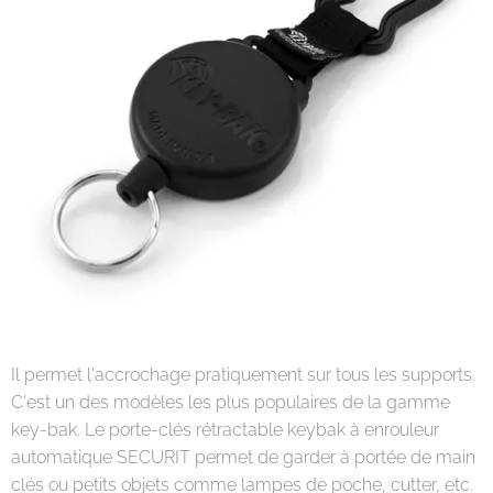
Il permet l'accrochage pratiquement sur tous les supports.
C'est un des modèles les plus populaires de la gamme
key-bak. Le porte-clés rétractable keybak à enrouleur
automatique SECURIT permet de garder à portée de main
clés ou petits objets comme lampes de poche, cutter, etc.