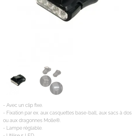
- Avec un clip fixe.
- Fixation par ex. aux casquettes base-ball, aux sacs à dos
ou aux dragonnes Molle®.
- Lampe réglable.
- Utilise 5 LED