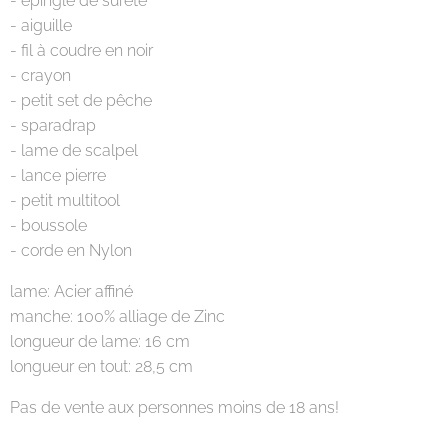
- épingle de sûreté
- aiguille
- fil à coudre en noir
- crayon
- petit set de pêche
- sparadrap
- lame de scalpel
- lance pierre
- petit multitool
- boussole
- corde en Nylon
lame: Acier affiné
manche: 100% alliage de Zinc
longueur de lame: 16 cm
longueur en tout: 28,5 cm
Pas de vente aux personnes moins de 18 ans!