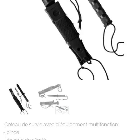
Coteau de survie avec d´équipement multifonction:
- pince