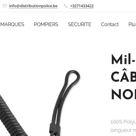
info@distributionpolice.be
+3271433422
MARQUES
POMPIERS
SECURITE
Contact
Plu
Mil
CÂB
NOI
100% Poly
longueur n