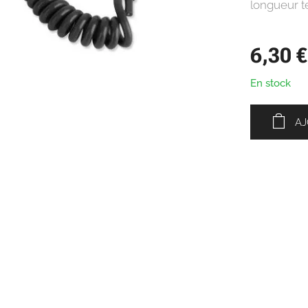
longueur t
6,30
€
En stock
AJ