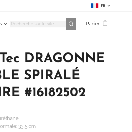
FR
s
Panier
-Tec DRAGONNE
LE SPIRALÉ
RE #16182502
uréthane
ormale: 33,5 cm