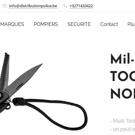
info@distributionpolice.be
+3271433422
MARQUES
POMPIERS
SECURITE
Contact
Plu
Mil
TO
NOI
- Multi To
- on peut 