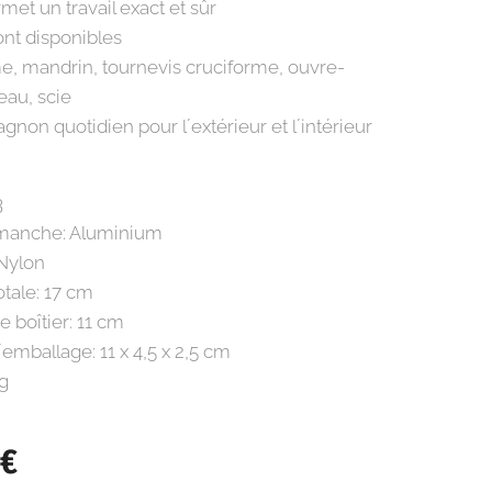
ermet un travail exact et sûr
sont disponibles
ime, mandrin, tournevis cruciforme, ouvre-
eau, scie
non quotidien pour l´extérieur et l´intérieur
3
 manche: Aluminium
 Nylon
otale: 17 cm
 boîtier: 11 cm
emballage: 11 x 4,5 x 2,5 cm
 g
€