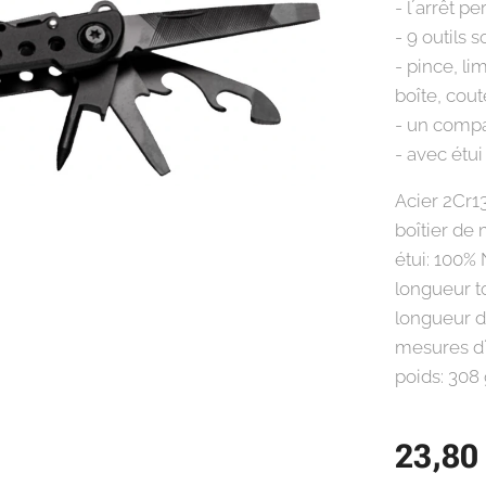
- l´arrêt p
- 9 outils 
- pince, l
boîte, cout
- un compag
- avec étui
Acier 2Cr1
boîtier de
étui: 100%
longueur t
longueur de
mesures d´
poids: 308
23,80