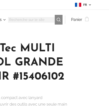
FR
s
Panier
-Tec MULTI
OL GRANDE
R #15406102
ol compact avec lanyard
ouvrir des outils avec une seule main