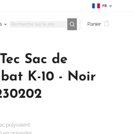
FR
s
Panier
-Tec Sac de
bat K-10 - Noir
230202
ac polyvalent
é en polyester