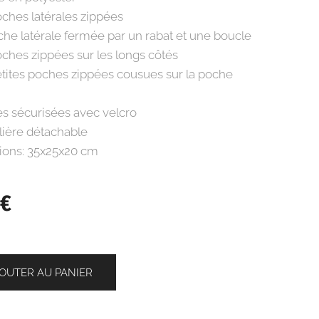
ches latérales zippées
he latérale fermée par un rabat et une boucle
ches zippées sur les longs côtés
tites poches zippées cousues sur la poche
s sécurisées avec velcro
ière détachable
ons: 35x25x20 cm
€
OUTER AU PANIER