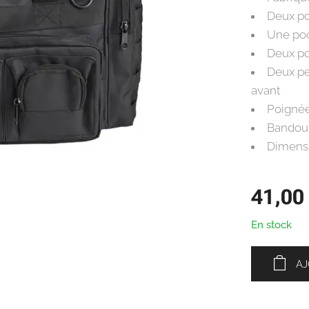
Deux po
Une poc
Deux po
Deux pe
avant
Poignée
Bandoul
Dimensi
41,00
En stock
AJ