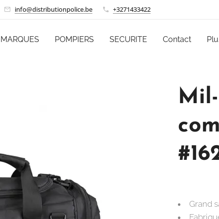
info@distributionpolice.be
+3271433422
MARQUES
POMPIERS
SECURITE
Contact
Plu
Mil
com
#16
Grand s
Fabriqu