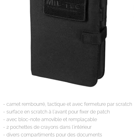
- carnet rembourré, tactique et avec fermeture par scratch
- surface en scratch à l´avant pour fixer de patch
- avec bloc-note amovible et remplaçable
- 2 pochettes de crayons dans l´intérieur
- divers compartiments pour des documents