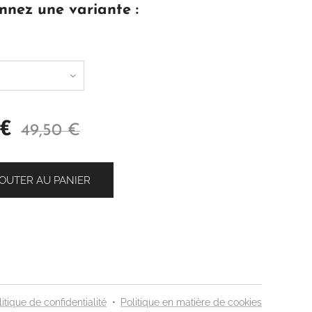
nnez une variante :
€
49,50
€
OUTER AU PANIER
litique de confidentialité
Politique en matière de cookies