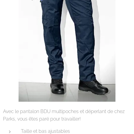
Avec le pantalon BDU multipoches et déperlant de chez
Parks, vous êtes paré pour travailler!
Taille et bas ajustables