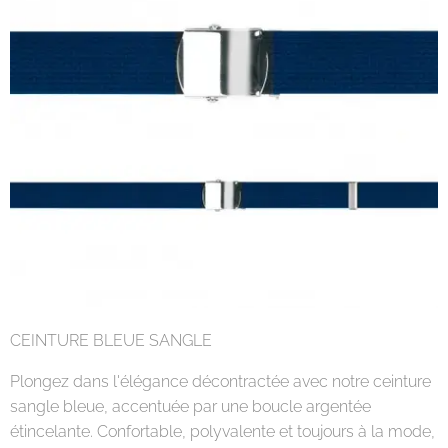
CEINTURE BLEUE SANGLE
Plongez dans l'élégance décontractée avec notre ceinture
sangle bleue, accentuée par une boucle argentée
étincelante. Confortable, polyvalente et toujours à la mode,