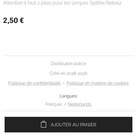
Attention il faut 2 piles pour les lampes Spitfire Rebel2
2,50
€
Distribution police
Créé en 2018-2026
Politique de confidentialité
Politique en matière de cookies
Langues
Français
Nederlands
AJOUTER AU PANIER