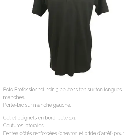
Polo Professionnel noir, 3 boutons ton sur ton longues
manches.
Porte-bic sur manche gauche.
Col et poignets en bord-côte 1x1.
Coutures latérales.
Fentes côtés renforcées (chevron et bride d'arrêt) pour