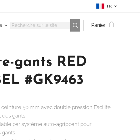
FR
s
Panier
te-gants RED
EL #GK9463
 ceinture 50 mm avec double pression Facilite
t des gants
lable par système auto-agrippant pour
s gants