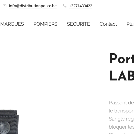
info@distributionpolice.be
+3271433422
MARQUES
POMPIERS
SECURITE
Contact
Plu
Por
LAB
Passant de
le transpor
Sangle rég
bloquer le