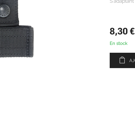
S'adaptant 
8,30
€
En stock
AJ