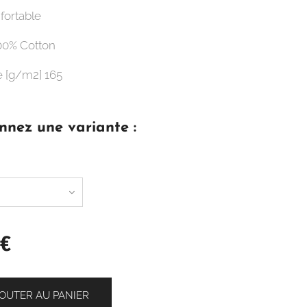
fortable
100% Cotton
 [g/m2] 165
nnez une variante :
€
OUTER AU PANIER