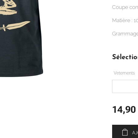
Coupe con
Matière : 
Grammage
Sélectio
Vetements
14,90
AJ