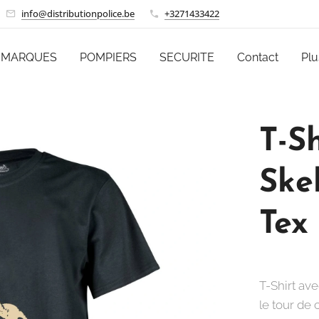
info@distributionpolice.be
+3271433422
MARQUES
POMPIERS
SECURITE
Contact
Plu
T-Sh
Ske
Tex
T-Shirt av
le tour de c