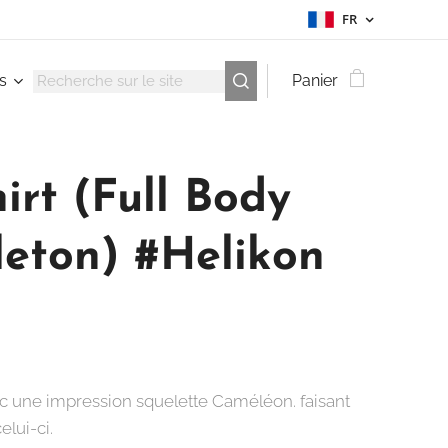
FR
s
Panier
irt (Full Body
leton) #Helikon
ec une impression squelette Caméléon. faisant
elui-ci.