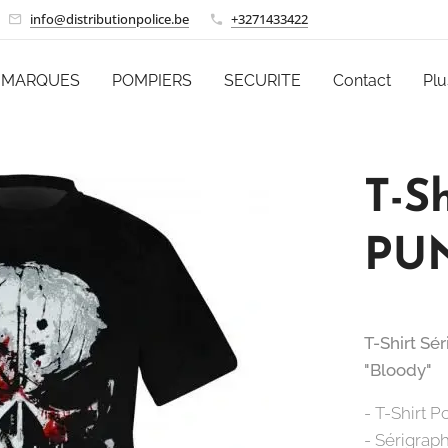
info@distributionpolice.be
+3271433422
MARQUES
POMPIERS
SECURITE
Contact
Plu
T-S
PUN
T-Shirt S
"Bloody"
- T-Shirt 
- Sérigraph