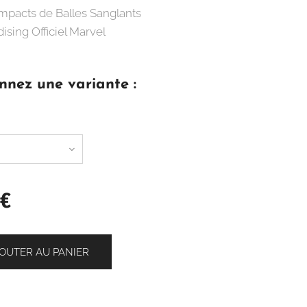
Impacts de Balles Sanglants
ising Officiel Marvel
nnez une variante :
€
OUTER AU PANIER