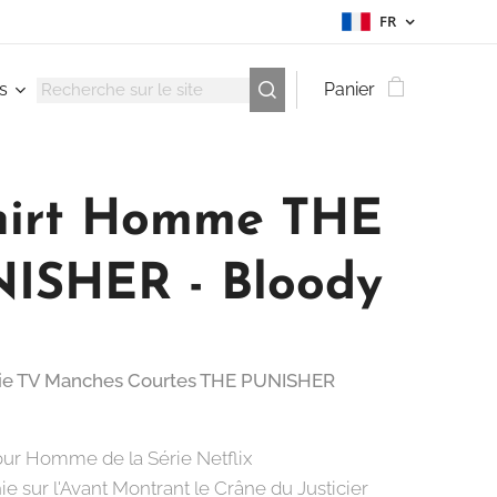
FR
s
Panier
hirt Homme THE
ISHER - Bloody
érie TV Manches Courtes THE PUNISHER
Pour Homme de la Série Netflix
ie sur l'Avant Montrant le Crâne du Justicier