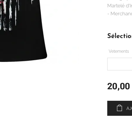
Martelé d'
- Merchand
Sélectio
Vetements
20,00
AJ