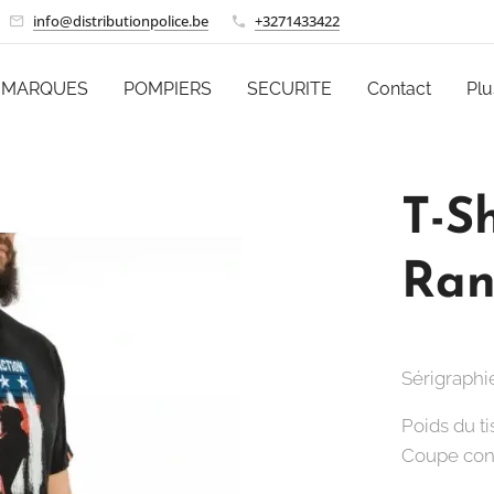
info@distributionpolice.be
+3271433422
MARQUES
POMPIERS
SECURITE
Contact
Plu
T-S
Ran
Sérigraphi
Poids du ti
Coupe conf