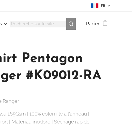
FR
s
Panier
hirt Pentagon
ger #K09012-RA
é Ranger
ssu 165Gsm | 100% coton filé à l'anneau |
ort | Matériau inodore | Séchage rapide