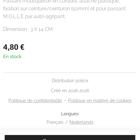
Passant mousqueton en cordura, attache plastique,
fixation sur ceinture/ceinturon (50mm) et pour passant
M.O.L.L.E par auto-agripant.
Dimension : 3 X 14 CM
4,80
€
En stock
Distribution police
Créé en 2018-2026
Politique de confidentialité
Politique en matière de cookies
Langues
Français
Nederlands