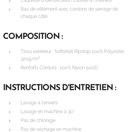
Étiquette d'identification cousue à l'intérieur
Bas de vêtement avec cordons de serrage de
chaque côté
COMPOSITION :
Tissu extérieur : Softshell Ripstop 100% Polyester,
320g/m²
Renforts Cordura : 100% Nylon 500D
INSTRUCTIONS D'ENTRETIEN :
Lavage à l'envers
Lavage en machine à 30°
Pas de chlorage
Pas de séchage en machine