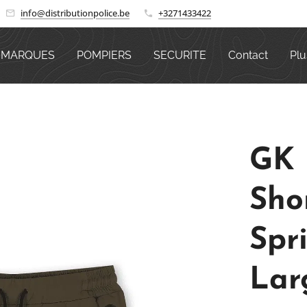
info@distributionpolice.be
+3271433422
MARQUES
POMPIERS
SECURITE
Contact
Plu
GK
Sho
Spri
Lar