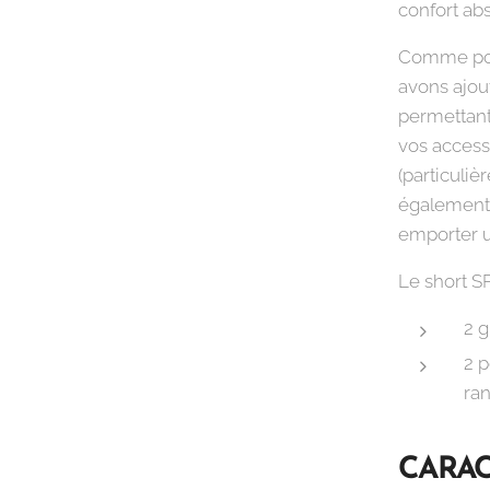
confort abs
Comme po
avons ajou
permettant 
vos access
(particuli
également 
emporter un
Le short S
2 g
2 p
ra
CARAC