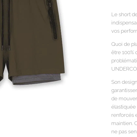
Le short d
indispensa
vos perfor
Quoi de pl
être 100% 
problémat
UNDERCOVER
Son design
garantissen
de mouveme
élastiquée
renforcés 
maintien. C
ne pas sent