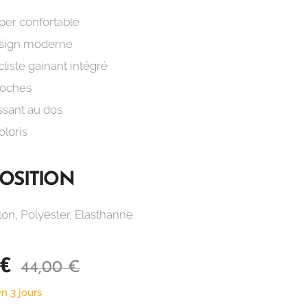
per confortable
sign moderne
liste gainant intégré
poches
ssant au dos
oloris
OSITION
on, Polyester, Elasthanne
€
44,00
€
n 3 jours