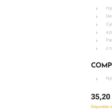
Hy
De
Cyc
4 
Pa
2 c
COMP
Nyl
35,20
Disponible e