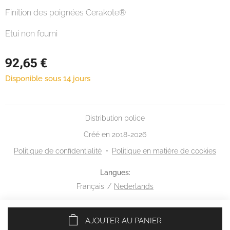
Finition des poignées Cerakote®
Etui non fourni
92,65
€
Disponible sous 14 jours
Distribution police
Créé en 2018-2026
Politique de confidentialité
Politique en matière de cookies
Langues
Français
Nederlands
AJOUTER AU PANIER