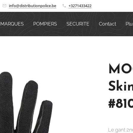
info@distributionpolice.be
+3271433422
MARQUES
POMPIERS
SECURITE
Contact
Plu
MOG
Ski
#81
Le gant 2n