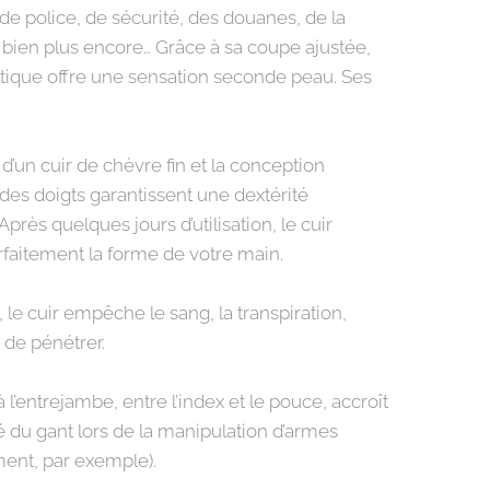
de police, de sécurité, des douanes, de la
 bien plus encore… Grâce à sa coupe ajustée,
ctique offre une sensation seconde peau. Ses
on d’un cuir de chèvre fin et la conception
des doigts garantissent une dextérité
près quelques jours d’utilisation, le cuir
faitement la forme de votre main.
le cuir empêche le sang, la transpiration,
., de pénétrer.
à l’entrejambe, entre l’index et le pouce, accroît
té du gant lors de la manipulation d’armes
ent, par exemple).