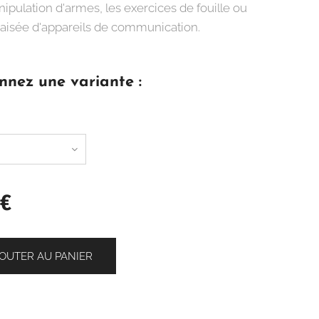
ipulation d'armes, les exercices de fouille ou
on aisée d'appareils de communication.
nnez une variante :
€
OUTER AU PANIER