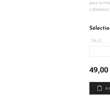
pour la man
l'utilisati
Sélectio
TAILLE
49,00
AJ