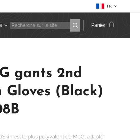
FR
s
Panier
 gants 2nd
n Gloves (Black)
08B
dSkin est le plus polyvalent de MoG, adapté