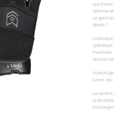
aux forces 
défense et
ce gant ta
atouts ?
L’utilisati
spécifique 
maximale. A
épouse par
Hydrofuge, 
l’urine, etc
Le renfort 
la durabili
(rechargem