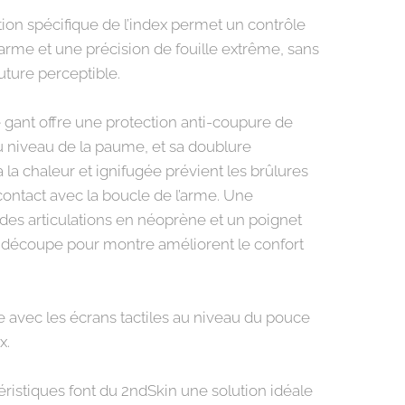
ion spécifique de l’index permet un contrôle
l’arme et une précision de fouille extrême, sans
ture perceptible.
e gant offre une protection anti-coupure de
u niveau de la paume, et sa doublure
à la chaleur et ignifugée prévient les brûlures
contact avec la boucle de l’arme. Une
 des articulations en néoprène et un poignet
 découpe pour montre améliorent le confort
 avec les écrans tactiles au niveau du pouce
x.
éristiques font du 2ndSkin une solution idéale