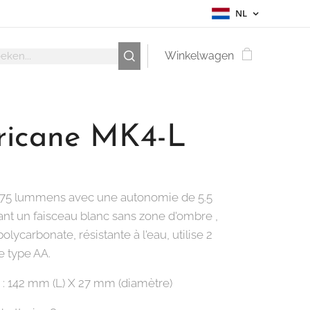
NL
Winkelwagen
ricane MK4-L
75 lummens avec une autonomie de 5.5
ant un faisceau blanc sans zone d'ombre ,
polycarbonate, résistante à l'eau, utilise 2
e type AA.
: 142 mm (L) X 27 mm (diamètre)