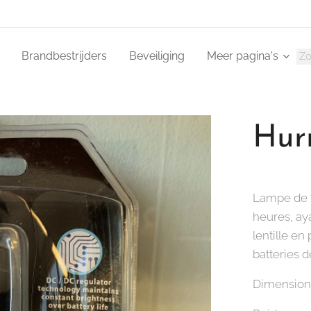
Brandbestrijders
Beveiliging
Meer pagina's
Hur
Lampe de 
heures, ay
lentille en 
batteries d
Dimension 