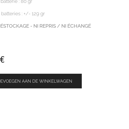
batterie : 80 gr
batteries : +/- 129 gr
ÉSTOCKAGE - NI REPRIS / NI ÉCHANGÉ
€
OEVOEGEN AAN DE WINKELWAGEN