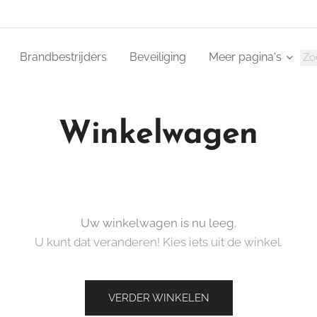
Brandbestrijders
Beveiliging
Meer pagina's
Winkelwagen
Uw winkelwagen is nu leeg.
U kunt dat veranderen! Kies iets uit de winkel.
VERDER WINKELEN