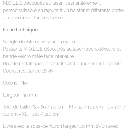
M.O.L.L.E découpés au laser, il est entièrement
personnalisable en rajoutant un holster et différents porte-
accessoires selon ses besoins.
Fiche technique
Sangle double épaisseur en nylon
Passants M.O.L.L.E découpés au laser face extérieure et
bande velcro mâle face intérieure
Boucle métallique de sécurité anti-arrachement 2 points
Cobra ; résistance 18 kN
Coloris : Noir
Largeur : 45 mm
Tour de taille : S = 80 / 90 cm - M = 92 / 102 cm - L = 104 /
114 cm - XL = 116 / 126 cm
Livré avec le sous-ceinturon largeur 40 mm 2V69 avec