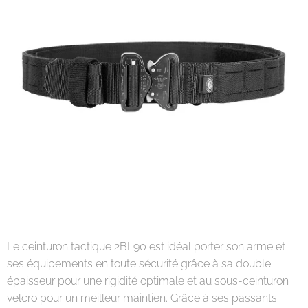
Le ceinturon tactique 2BL90 est idéal porter son arme et
ses équipements en toute sécurité grâce à sa double
épaisseur pour une rigidité optimale et au sous-ceinturon
velcro pour un meilleur maintien. Grâce à ses passants