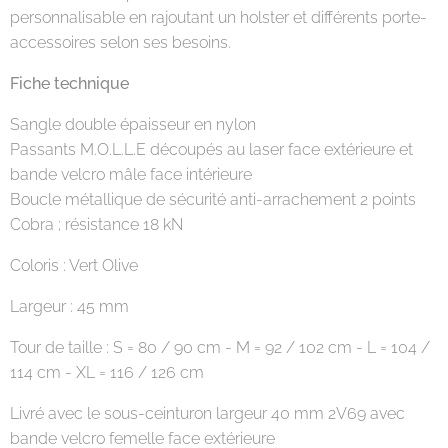
personnalisable en rajoutant un holster et différents porte-
accessoires selon ses besoins.
Fiche technique
Sangle double épaisseur en nylon
Passants M.O.L.L.E découpés au laser face extérieure et
bande velcro mâle face intérieure
Boucle métallique de sécurité anti-arrachement 2 points
Cobra ; résistance 18 kN
Coloris : Vert Olive
Largeur : 45 mm
Tour de taille : S = 80 / 90 cm - M = 92 / 102 cm - L = 104 /
114 cm - XL = 116 / 126 cm
Livré avec le sous-ceinturon largeur 40 mm 2V69 avec
bande velcro femelle face extérieure