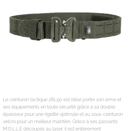
Le ceinturon tactique 2BL90 est idéal porter son arme et
ses équipements en toute sécurité grâce à sa double
épaisseur pour une rigidité optimale et au sous-ceinturon
velcro pour un meilleur maintien. Grâce à ses passants
M.O.L.L.E découpés au laser, il est entièrement