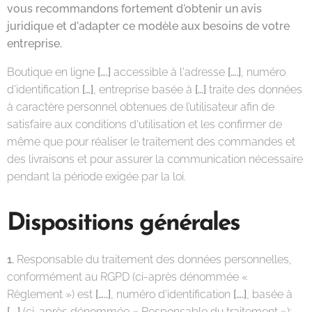
vous recommandons fortement d'obtenir un avis
juridique et d'adapter ce modèle aux besoins de votre
entreprise.
Boutique en ligne
[….]
accessible à l'adresse
[….]
, numéro
d'identification
[…]
, entreprise basée à
[…]
traite des données
à caractère personnel obtenues de l’utilisateur afin de
satisfaire aux conditions d'utilisation et les confirmer de
même que pour réaliser le traitement des commandes et
des livraisons et pour assurer la communication nécessaire
pendant la période exigée par la loi.
Dispositions générales
1.
Responsable du traitement des données personnelles,
conformément au RGPD (ci-après dénommée «
Règlement ») est
[…..]
, numéro d'identification
[….]
, basée à
[….]
(ci-après dénommée « Responsable du traitement »);