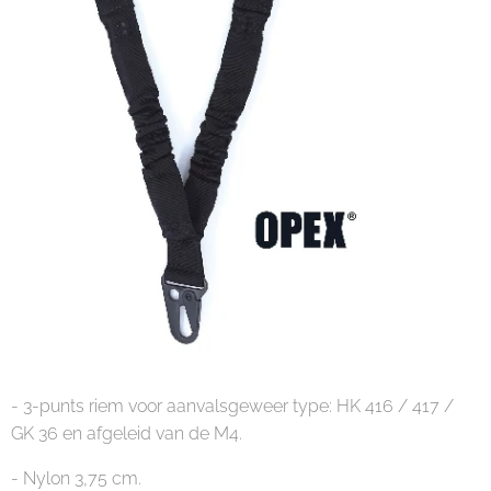
- 3-punts riem voor aanvalsgeweer type: HK 416 / 417 /
GK 36 en afgeleid van de M4.
- Nylon 3,75 cm.