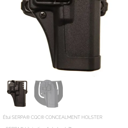
Étui SERPA® CQC® CONCEALMENT HOLSTER