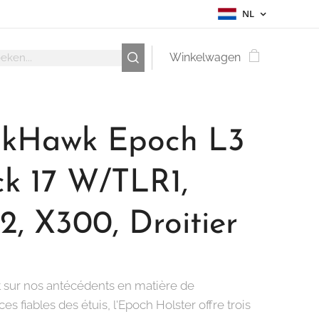
NL
Winkelwagen
ckHawk Epoch L3
ck 17 W/TLR1,
, X300, Droitier
 sur nos antécédents en matière de
s fiables des étuis, l'Epoch Holster offre trois