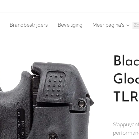
Brandbestrijders
Beveiliging
Meer pagina's
Bla
Glo
TLR2
S'appuyant
performance