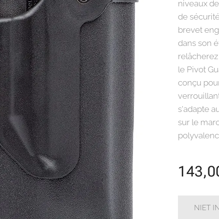
niveaux de
de sécurit
brevet enga
dans son ét
relâcherez
le Pivot Gu
conçu pour
verrouillan
s'adapte a
sur le marc
polyvalenc
143,0
NIET 